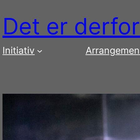
Spring
til
Det er derf
indhold
Initiativ
Arrangemen