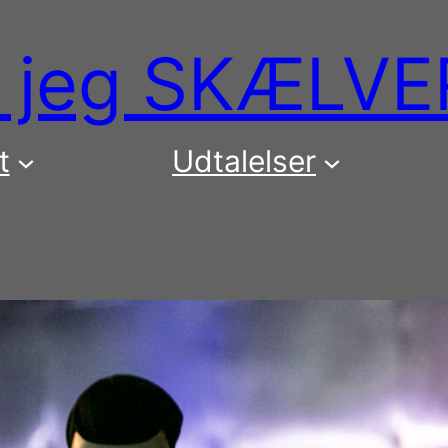
or jeg SKÆLVE
t
Udtalelser